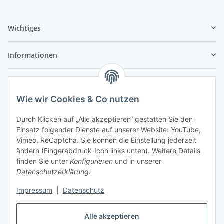
Wichtiges
Informationen
Anmelden
Alle mit
*
markierten Felder sind Pflichtfelder.
Wie wir Cookies & Co nutzen
E-Mail-Adresse
Durch Klicken auf „Alle akzeptieren“ gestatten Sie den
Einsatz folgender Dienste auf unserer Website: YouTube,
Vimeo, ReCaptcha. Sie können die Einstellung jederzeit
Passwort
ändern (Fingerabdruck-Icon links unten). Weitere Details
finden Sie unter
Konfigurieren
und in unserer
Anmelden
Datenschutzerklärung
.
Impressum
|
Datenschutz
Passwort vergessen
Neu hier?
Jetzt registrieren!
Alle akzeptieren