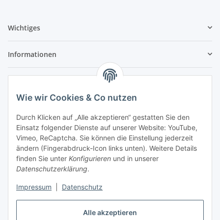
Wichtiges
Informationen
Anmelden
Alle mit
*
markierten Felder sind Pflichtfelder.
Wie wir Cookies & Co nutzen
E-Mail-Adresse
Durch Klicken auf „Alle akzeptieren“ gestatten Sie den
Einsatz folgender Dienste auf unserer Website: YouTube,
Vimeo, ReCaptcha. Sie können die Einstellung jederzeit
Passwort
ändern (Fingerabdruck-Icon links unten). Weitere Details
finden Sie unter
Konfigurieren
und in unserer
Anmelden
Datenschutzerklärung
.
Impressum
|
Datenschutz
Passwort vergessen
Neu hier?
Jetzt registrieren!
Alle akzeptieren