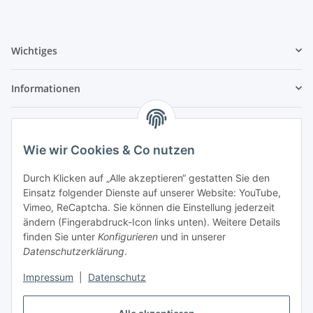
Wichtiges
Informationen
Anmelden
Alle mit
*
markierten Felder sind Pflichtfelder.
Wie wir Cookies & Co nutzen
E-Mail-Adresse
Durch Klicken auf „Alle akzeptieren“ gestatten Sie den
Einsatz folgender Dienste auf unserer Website: YouTube,
Vimeo, ReCaptcha. Sie können die Einstellung jederzeit
Passwort
ändern (Fingerabdruck-Icon links unten). Weitere Details
finden Sie unter
Konfigurieren
und in unserer
Anmelden
Datenschutzerklärung
.
Impressum
|
Datenschutz
Passwort vergessen
Neu hier?
Jetzt registrieren!